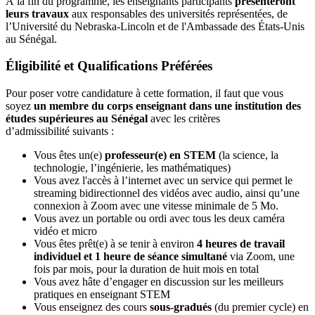
À la fin du programme, les enseignants participants
présenteront
leurs travaux
aux responsables des universités représentées, de
l’Université du Nebraska-Lincoln et de l'Ambassade des États-Unis
au Sénégal.
Éligibilité et Qualifications Préférées
Pour poser votre candidature à cette formation, il faut que vous
soyez
un membre du corps enseignant dans une institution des
études supérieures au Sénégal
avec les critères
d’admissibilité suivants :
Vous êtes un(e)
professeur(e) en STEM
(la science, la
technologie, l’ingénierie, les mathématiques)
Vous avez l'accès à l’internet avec un service qui permet le
streaming bidirectionnel des vidéos avec audio, ainsi qu’une
connexion à Zoom avec une vitesse minimale de 5 Mo.
Vous avez un portable ou ordi avec tous les deux caméra
vidéo et micro
Vous êtes prêt(e) à se tenir à environ
4 heures de travail
individuel et 1 heure de séance simultané
via Zoom, une
fois par mois, pour la duration de huit mois en total
Vous avez hâte d’engager en discussion sur les meilleurs
pratiques en enseignant STEM
Vous enseignez des cours
sous-gradués
(du premier cycle) en