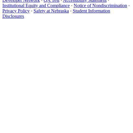
Developer Network
·
QA Test
·
Accessibility Statement
·
Institutional Equity and Compliance
·
Notice of Nondiscrimination
·
Privacy Policy
·
Safety at Nebraska
·
Student Information
Disclosures