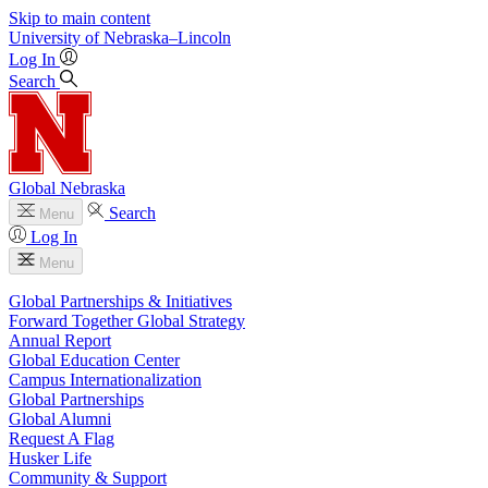
Skip to main content
University
of
Nebraska–Lincoln
Log In
Search
Global Nebraska
Search
Menu
Log In
Menu
Global Partnerships & Initiatives
Forward Together Global Strategy
Annual Report
Global Education Center
Campus Internationalization
Global Partnerships
Global Alumni
Request A Flag
Husker Life
Community & Support