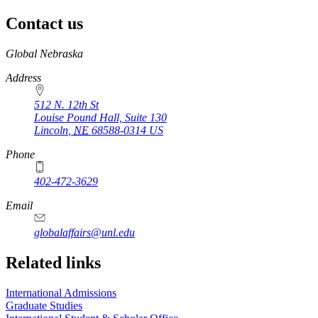
Contact us
https://
www.unl.edu
Global Nebraska
Address
512 N. 12th St
Louise Pound Hall, Suite 130
Lincoln
,
NE
68588-0314
US
Phone
402-472-3629
Email
globalaffairs@unl.edu
https://
www.unl.edu
https://
www.unl.edu
https://
www.unl.edu
Related links
International Admissions
Graduate Studies