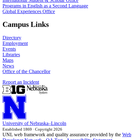
International Student & Scholar Office
Programs in English as a Second Language
Global Experiences Office
Campus Links
Directory
Employment
Events
Libraries
Maps
News
Office of the Chancellor
Report an Incident
University
of
Nebraska–Lincoln
Established 1869 · Copyright 2026
UNL web framework and quality assurance provided by the
Web